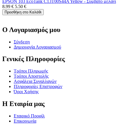
EPSON 103 EcoTank C13T00S44A Yellow - Συμβατο μελανι
8.99
€
5.50
€
Προσθήκη στο Καλάθι
Ο Λογαριασμός μου
Σύνδεση
Δημιουργία Λογαριασμού
Γενικές Πληροφορίες
Τρόποι Πληρωμής
Τρόποι Αποστολής
Ασφάλεια Συναλλαγών
Πληροφορίες Επιστροφών
Όροι Χρήσης
Η Εταιρία μας
Εταιρικό Προφίλ
Επικοινωνία