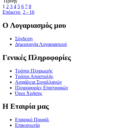
Προηγ
1
2
3
4
5
6
7
8
Επόμενο
2 - 16
Ο Λογαριασμός μου
Σύνδεση
Δημιουργία Λογαριασμού
Γενικές Πληροφορίες
Τρόποι Πληρωμής
Τρόποι Αποστολής
Ασφάλεια Συναλλαγών
Πληροφορίες Επιστροφών
Όροι Χρήσης
Η Εταιρία μας
Εταιρικό Προφίλ
Επικοινωνία