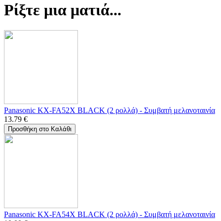
Ρίξτε μια ματιά...
Panasonic KX-FA52X BLACK (2 ρολλά) - Συμβατή μελανοταινία
13.79
€
Προσθήκη στο Καλάθι
Panasonic KX-FA54X BLACK (2 ρολλά) - Συμβατή μελανοταινία