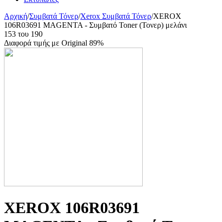
Αρχική
/
Συμβατά Τόνερ
/
Xerox Συμβατά Τόνερ
/
XEROX
106R03691 MAGENTA - Συμβατό Toner (Τονερ) μελάνι
153
του
190
Διαφορά τιμής με Original 89%
XEROX 106R03691