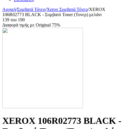
Αρχική
/
Συμβατά Τόνερ
/
Xerox Συμβατά Τόνερ
/
XEROX
106R02773 BLACK - Συμβατό Toner (Τονερ) μελάνι
139
του
190
Διαφορά τιμής με Original 75%
XEROX 106R02773 BLACK -