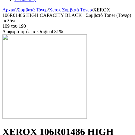
Αρχική
/
Συμβατά Τόνερ
/
Xerox Συμβατά Τόνερ
/
XEROX
106R01486 HIGH CAPACITY BLACK - Συμβατό Toner (Τονερ)
μελάνι
109
του
190
Διαφορά τιμής με Original 81%
XEROX 106R01486 HIGH