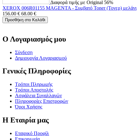
Διαφορά τιμής με Original 56%
XEROX 006R01155 MAGENTA - Συμβατό Toner (Τονερ) μελάνι
156.00
€
68.00
€
Προσθήκη στο Καλάθι
Ο Λογαριασμός μου
Σύνδεση
Δημιουργία Λογαριασμού
Γενικές Πληροφορίες
Τρόποι Πληρωμής
Τρόποι Αποστολής
Ασφάλεια Συναλλαγών
Πληροφορίες Επιστροφών
Όροι Χρήσης
Η Εταιρία μας
Εταιρικό Προφίλ
Επικοινωνία