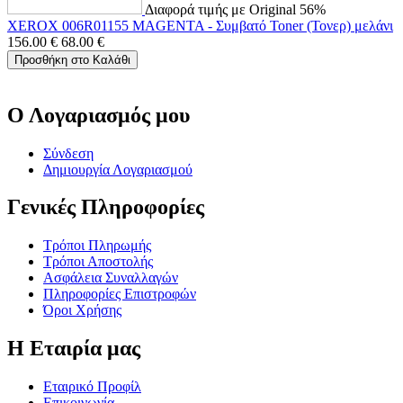
Διαφορά τιμής με Original 56%
XEROX 006R01155 MAGENTA - Συμβατό Toner (Τονερ) μελάνι
156.00
€
68.00
€
Προσθήκη στο Καλάθι
Ο Λογαριασμός μου
Σύνδεση
Δημιουργία Λογαριασμού
Γενικές Πληροφορίες
Τρόποι Πληρωμής
Τρόποι Αποστολής
Ασφάλεια Συναλλαγών
Πληροφορίες Επιστροφών
Όροι Χρήσης
Η Εταιρία μας
Εταιρικό Προφίλ
Επικοινωνία