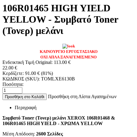
106R01465 HIGH YIELD
YELLOW - Συμβατό Toner
(Τονερ) μελάνι
ΚΑΙΝΟΥΡΓΙΟ ΕΡΓΟΣΤΑΣΙΑΚΟ
ΟΧΙ ΑΠΛΑ ΞΑΝΑΓΕΜΙΣΜΕΝΟ
Ενδεικτική Τιμή Original:
113.00
€
22.00
€
Κερδίζετε:
91.00
€
(
81
%)
ΚΩΔΙΚΟΣ (SKU):
TOMLXE6130B
Ποσότητα:
Προσθήκη στη Λίστα Αγαπημένων
Προσθήκη στο Καλάθι
Περιγραφή
Συμβατό Toner (Τονερ) μελάνι XEROX 106R01468 &
106R01465 HIGH YIELD - ΧΡΩΜΑ YELLOW
Μέση Απόδοση:
2600
Σελίδες