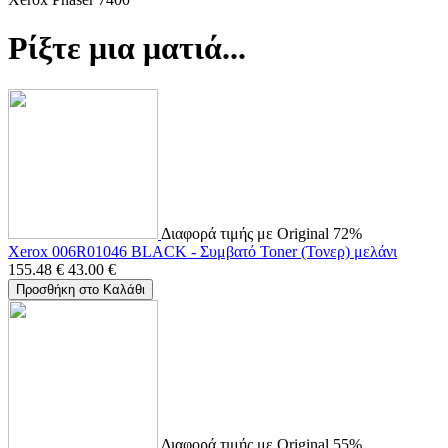
Ρίξτε μια ματιά...
Διαφορά τιμής με Original 72%
Xerox 006R01046 BLACK - Συμβατό Toner (Τονερ) μελάνι
155.48
€
43.00
€
Προσθήκη στο Καλάθι
Διαφορά τιμής με Original 55%