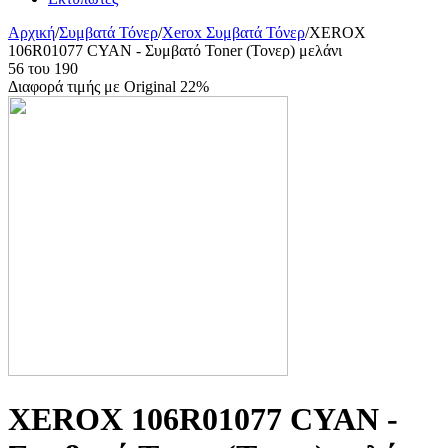
Αρχική
/
Συμβατά Τόνερ
/
Xerox Συμβατά Τόνερ
/
XEROX
106R01077 CYAN - Συμβατό Toner (Τονερ) μελάνι
56
του
190
Διαφορά τιμής με Original 22%
XEROX 106R01077 CYAN -