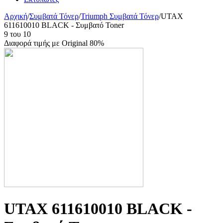
Αρχική
/
Συμβατά Τόνερ
/
Triumph Συμβατά Τόνερ
/
UTAX
611610010 BLACK - Συμβατό Toner
9
του
10
Διαφορά τιμής με Original 80%
UTAX 611610010 BLACK -