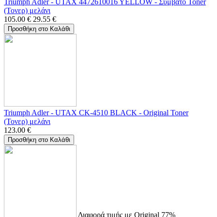
Triumph Adler - UTAX 4472610016 YELLOW - Συμβατό Toner
(Τονερ) μελάνι
105.00
€
29.55
€
Προσθήκη στο Καλάθι
Triumph Adler - UTAX CK-4510 BLACK - Original Toner
(Τονερ) μελάνι
123.00
€
Προσθήκη στο Καλάθι
Διαφορά τιμής με Original 77%