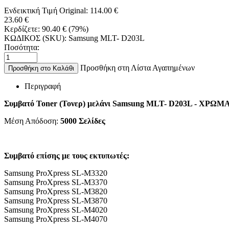
Ενδεικτική Τιμή Original:
114.00
€
23.60
€
Κερδίζετε:
90.40
€
(
79
%)
ΚΩΔΙΚΟΣ (SKU):
Samsung MLT- D203L
Ποσότητα:
Προσθήκη στη Λίστα Αγαπημένων
Προσθήκη στο Καλάθι
Περιγραφή
Συμβατό Toner (Τονερ) μελάνι Samsung MLT- D203L - ΧΡΩ
Μέση Απόδοση:
5000 Σελίδες
Συμβατό επίσης με τους εκτυπωτές:
Samsung ProXpress SL-M3320
Samsung ProXpress SL-M3370
Samsung ProXpress SL-M3820
Samsung ProXpress SL-M3870
Samsung ProXpress SL-M4020
Samsung ProXpress SL-M4070