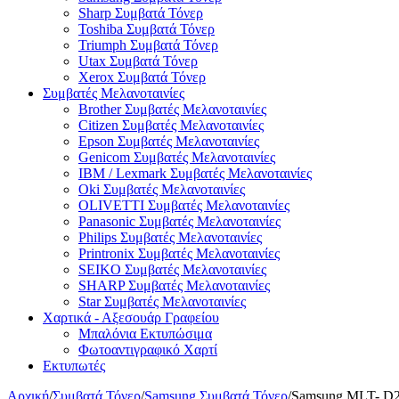
Sharp Συμβατά Τόνερ
Toshiba Συμβατά Τόνερ
Triumph Συμβατά Τόνερ
Utax Συμβατά Τόνερ
Xerox Συμβατά Τόνερ
Συμβατές Μελανοταινίες
Brother Συμβατές Μελανοταινίες
Citizen Συμβατές Μελανοταινίες
Epson Συμβατές Μελανοταινίες
Genicom Συμβατές Μελανοταινίες
IBM / Lexmark Συμβατές Μελανοταινίες
Oki Συμβατές Μελανοταινίες
OLIVETTI Συμβατές Μελανοταινίες
Panasonic Συμβατές Μελανοταινίες
Philips Συμβατές Μελανοταινίες
Printronix Συμβατές Μελανοταινίες
SEIKO Συμβατές Μελανοταινίες
SHARP Συμβατές Μελανοταινίες
Star Συμβατές Μελανοταινίες
Χαρτικά - Αξεσουάρ Γραφείου
Μπαλόνια Εκτυπώσιμα
Φωτοαντιγραφικό Χαρτί
Εκτυπωτές
Αρχική
/
Συμβατά Τόνερ
/
Samsung Συμβατά Τόνερ
/
Samsung MLT- D2