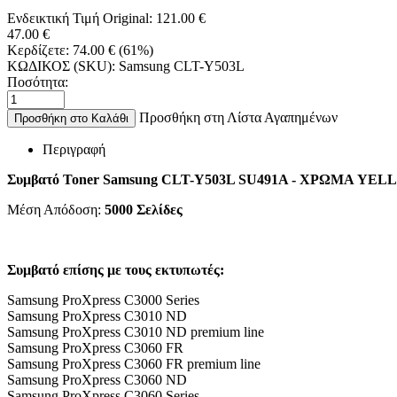
Ενδεικτική Τιμή Original:
121.00
€
47.00
€
Κερδίζετε:
74.00
€
(
61
%)
ΚΩΔΙΚΟΣ (SKU):
Samsung CLT-Y503L
Ποσότητα:
Προσθήκη στη Λίστα Αγαπημένων
Προσθήκη στο Καλάθι
Περιγραφή
Συμβατό Toner Samsung CLT-Y503L SU491A - ΧΡΩΜΑ YE
Μέση Απόδοση:
5000 Σελίδες
Συμβατό επίσης με τους εκτυπωτές:
Samsung ProXpress C3000 Series
Samsung ProXpress C3010 ND
Samsung ProXpress C3010 ND premium line
Samsung ProXpress C3060 FR
Samsung ProXpress C3060 FR premium line
Samsung ProXpress C3060 ND
Samsung ProXpress C3060 Series