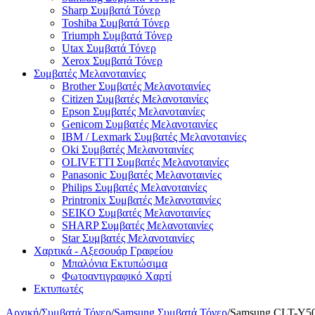
Sharp Συμβατά Τόνερ
Toshiba Συμβατά Τόνερ
Triumph Συμβατά Τόνερ
Utax Συμβατά Τόνερ
Xerox Συμβατά Τόνερ
Συμβατές Μελανοταινίες
Brother Συμβατές Μελανοταινίες
Citizen Συμβατές Μελανοταινίες
Epson Συμβατές Μελανοταινίες
Genicom Συμβατές Μελανοταινίες
IBM / Lexmark Συμβατές Μελανοταινίες
Oki Συμβατές Μελανοταινίες
OLIVETTI Συμβατές Μελανοταινίες
Panasonic Συμβατές Μελανοταινίες
Philips Συμβατές Μελανοταινίες
Printronix Συμβατές Μελανοταινίες
SEIKO Συμβατές Μελανοταινίες
SHARP Συμβατές Μελανοταινίες
Star Συμβατές Μελανοταινίες
Χαρτικά - Αξεσουάρ Γραφείου
Μπαλόνια Εκτυπώσιμα
Φωτοαντιγραφικό Χαρτί
Εκτυπωτές
Αρχική
/
Συμβατά Τόνερ
/
Samsung Συμβατά Τόνερ
/
Samsung CLT-Y5