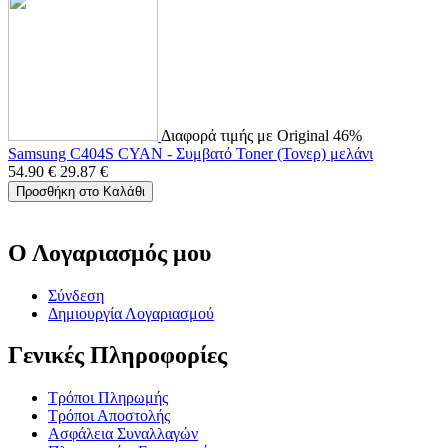
Διαφορά τιμής με Original 46%
Samsung C404S CYAN - Συμβατό Toner (Τονερ) μελάνι
54.90
€
29.87
€
Προσθήκη στο Καλάθι
Ο Λογαριασμός μου
Σύνδεση
Δημιουργία Λογαριασμού
Γενικές Πληροφορίες
Τρόποι Πληρωμής
Τρόποι Αποστολής
Ασφάλεια Συναλλαγών