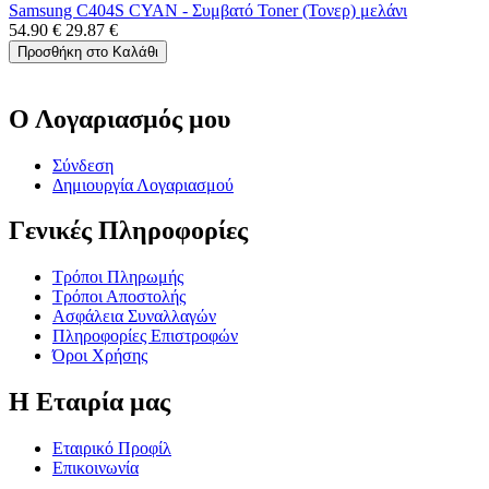
Samsung C404S CYAN - Συμβατό Toner (Τονερ) μελάνι
54.90
€
29.87
€
Προσθήκη στο Καλάθι
Ο Λογαριασμός μου
Σύνδεση
Δημιουργία Λογαριασμού
Γενικές Πληροφορίες
Τρόποι Πληρωμής
Τρόποι Αποστολής
Ασφάλεια Συναλλαγών
Πληροφορίες Επιστροφών
Όροι Χρήσης
Η Εταιρία μας
Εταιρικό Προφίλ
Επικοινωνία