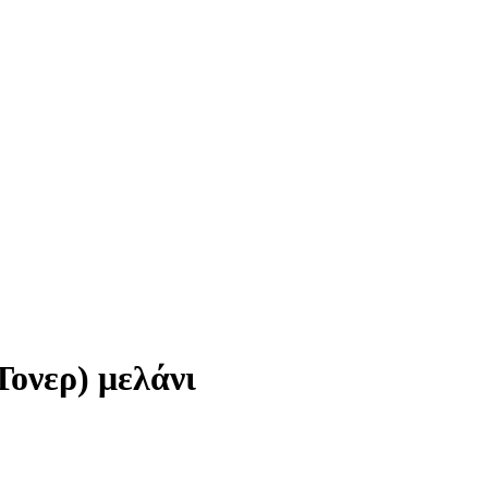
ονερ) μελάνι