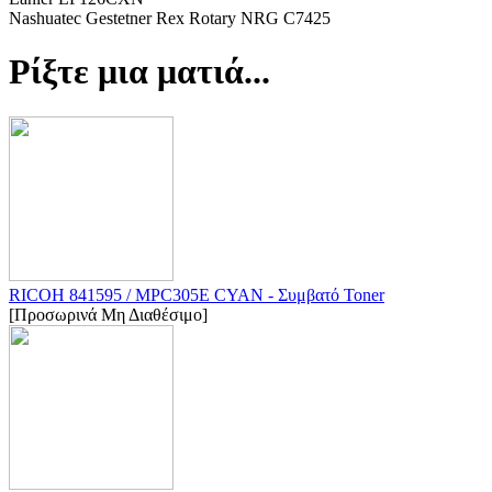
Nashuatec Gestetner Rex Rotary NRG C7425
Ρίξτε μια ματιά...
RICOH 841595 / MPC305E CYAN - Συμβατό Toner
[Προσωρινά Μη Διαθέσιμο]