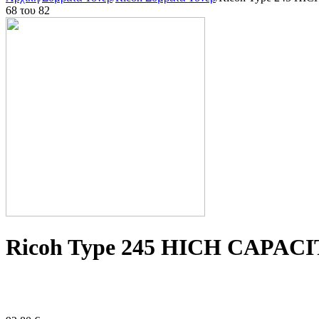
68
του
82
Ricoh Type 245 HICH CAPACIT