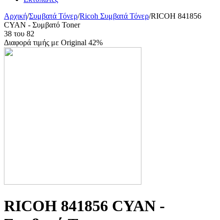
Αρχική
/
Συμβατά Τόνερ
/
Ricoh Συμβατά Τόνερ
/
RICOH 841856
CYAN - Συμβατό Toner
38
του
82
Διαφορά τιμής με Original 42%
RICOH 841856 CYAN -