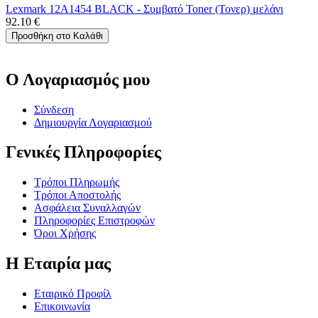
Lexmark 12A1454 BLACK - Συμβατό Toner (Τονερ) μελάνι
92.10
€
Προσθήκη στο Καλάθι
Ο Λογαριασμός μου
Σύνδεση
Δημιουργία Λογαριασμού
Γενικές Πληροφορίες
Τρόποι Πληρωμής
Τρόποι Αποστολής
Ασφάλεια Συναλλαγών
Πληροφορίες Επιστροφών
Όροι Χρήσης
Η Εταιρία μας
Εταιρικό Προφίλ
Επικοινωνία