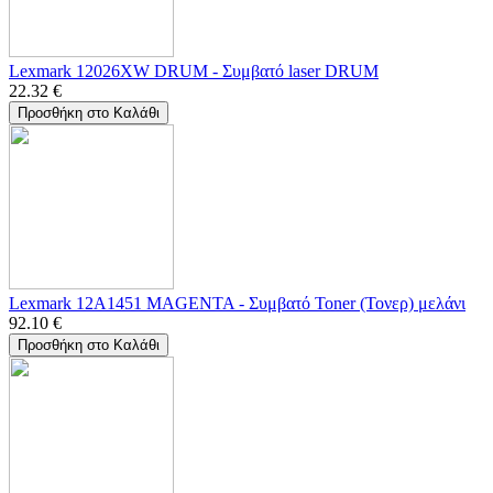
Lexmark 12026XW DRUM - Συμβατό laser DRUM
22.32
€
Προσθήκη στο Καλάθι
Lexmark 12A1451 MAGENTA - Συμβατό Toner (Τονερ) μελάνι
92.10
€
Προσθήκη στο Καλάθι