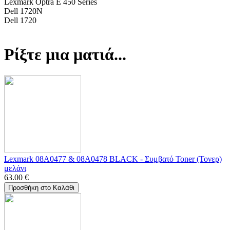
Lexmark Optra E 450 Series
Dell 1720N
Dell 1720
Ρίξτε μια ματιά...
Lexmark 08A0477 & 08A0478 BLACK - Συμβατό Toner (Τονερ)
μελάνι
63.00
€
Προσθήκη στο Καλάθι