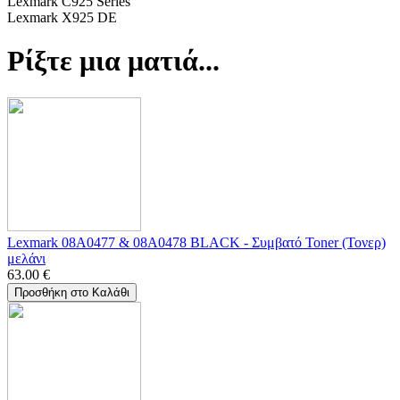
Lexmark C925 Series
Lexmark X925 DE
Ρίξτε μια ματιά...
Lexmark 08A0477 & 08A0478 BLACK - Συμβατό Toner (Τονερ)
μελάνι
63.00
€
Προσθήκη στο Καλάθι