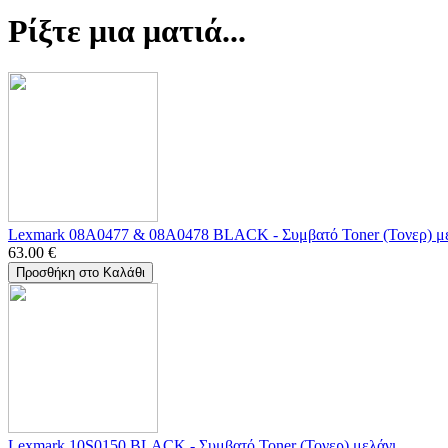
Ρίξτε μια ματιά...
Lexmark 08A0477 & 08A0478 BLACK - Συμβατό Toner (Τονερ) μ
63.00
€
Προσθήκη στο Καλάθι
Lexmark 10S0150 BLACK - Συμβατό Toner (Τονερ) μελάνι