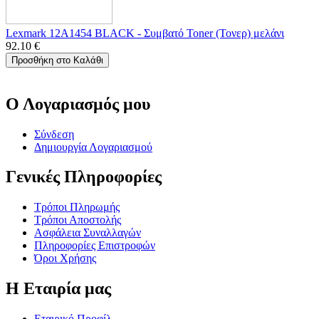
Lexmark 12A1454 BLACK - Συμβατό Toner (Τονερ) μελάνι
92.10
€
Προσθήκη στο Καλάθι
Ο Λογαριασμός μου
Σύνδεση
Δημιουργία Λογαριασμού
Γενικές Πληροφορίες
Τρόποι Πληρωμής
Τρόποι Αποστολής
Ασφάλεια Συναλλαγών
Πληροφορίες Επιστροφών
Όροι Χρήσης
Η Εταιρία μας
Εταιρικό Προφίλ