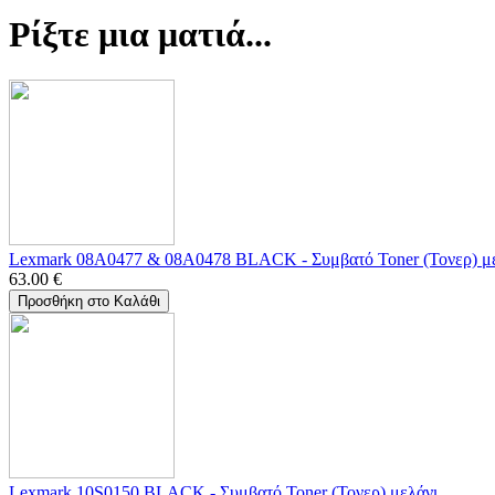
Ρίξτε μια ματιά...
Lexmark 08A0477 & 08A0478 BLACK - Συμβατό Toner (Τονερ) μ
63.00
€
Προσθήκη στο Καλάθι
Lexmark 10S0150 BLACK - Συμβατό Toner (Τονερ) μελάνι