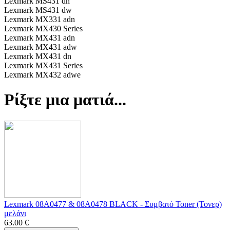
Lexmark MS431 dn
Lexmark MS431 dw
Lexmark MX331 adn
Lexmark MX430 Series
Lexmark MX431 adn
Lexmark MX431 adw
Lexmark MX431 dn
Lexmark MX431 Series
Lexmark MX432 adwe
Ρίξτε μια ματιά...
Lexmark 08A0477 & 08A0478 BLACK - Συμβατό Toner (Τονερ)
μελάνι
63.00
€