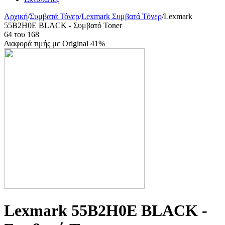
Αρχική
/
Συμβατά Τόνερ
/
Lexmark Συμβατά Τόνερ
/
Lexmark
55B2H0E BLACK - Συμβατό Toner
64
του
168
Διαφορά τιμής με Original 41%
Lexmark 55B2H0E BLACK -