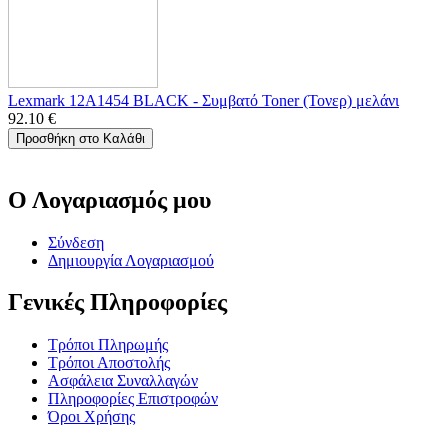
Lexmark 12A1454 BLACK - Συμβατό Toner (Τονερ) μελάνι
92.10
€
Προσθήκη στο Καλάθι
Ο Λογαριασμός μου
Σύνδεση
Δημιουργία Λογαριασμού
Γενικές Πληροφορίες
Τρόποι Πληρωμής
Τρόποι Αποστολής
Ασφάλεια Συναλλαγών
Πληροφορίες Επιστροφών
Όροι Χρήσης