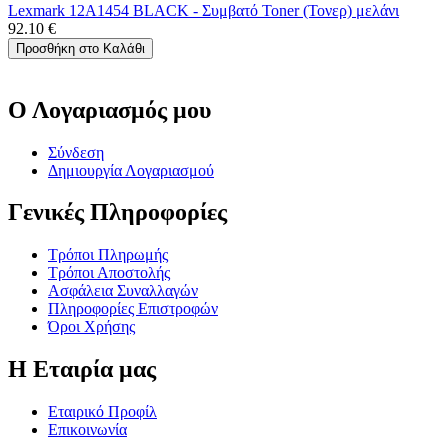
Lexmark 12A1454 BLACK - Συμβατό Toner (Τονερ) μελάνι
92.10
€
Προσθήκη στο Καλάθι
Ο Λογαριασμός μου
Σύνδεση
Δημιουργία Λογαριασμού
Γενικές Πληροφορίες
Τρόποι Πληρωμής
Τρόποι Αποστολής
Ασφάλεια Συναλλαγών
Πληροφορίες Επιστροφών
Όροι Χρήσης
Η Εταιρία μας
Εταιρικό Προφίλ
Επικοινωνία