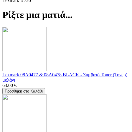
Lexmark X720
Ρίξτε μια ματιά...
Lexmark 08A0477 & 08A0478 BLACK - Συμβατό Toner (Τονερ)
μελάνι
63.00
€
Προσθήκη στο Καλάθι