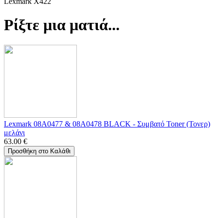
Lexmark X422
Ρίξτε μια ματιά...
Lexmark 08A0477 & 08A0478 BLACK - Συμβατό Toner (Τονερ)
μελάνι
63.00
€
Προσθήκη στο Καλάθι