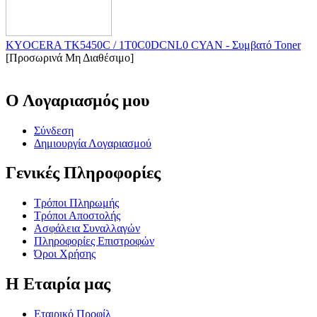
KYOCERA TK5450C / 1T0C0DCNL0 CYAN - Συμβατό Toner
[Προσωρινά Μη Διαθέσιμο]
Ο Λογαριασμός μου
Σύνδεση
Δημιουργία Λογαριασμού
Γενικές Πληροφορίες
Τρόποι Πληρωμής
Τρόποι Αποστολής
Ασφάλεια Συναλλαγών
Πληροφορίες Επιστροφών
Όροι Χρήσης
Η Εταιρία μας
Εταιρικό Προφίλ