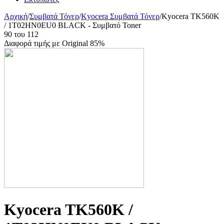
Αρχική
/
Συμβατά Τόνερ
/
Kyocera Συμβατά Τόνερ
/
Kyocera TK560K
/ 1T02HN0EU0 BLACK - Συμβατό Toner
90
του
112
Διαφορά τιμής με Original 85%
Kyocera TK560K /