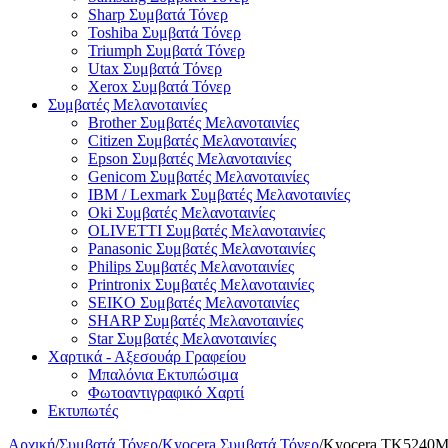
Sharp Συμβατά Τόνερ
Toshiba Συμβατά Τόνερ
Triumph Συμβατά Τόνερ
Utax Συμβατά Τόνερ
Xerox Συμβατά Τόνερ
Συμβατές Μελανοταινίες
Brother Συμβατές Μελανοταινίες
Citizen Συμβατές Μελανοταινίες
Epson Συμβατές Μελανοταινίες
Genicom Συμβατές Μελανοταινίες
IBM / Lexmark Συμβατές Μελανοταινίες
Oki Συμβατές Μελανοταινίες
OLIVETTI Συμβατές Μελανοταινίες
Panasonic Συμβατές Μελανοταινίες
Philips Συμβατές Μελανοταινίες
Printronix Συμβατές Μελανοταινίες
SEIKO Συμβατές Μελανοταινίες
SHARP Συμβατές Μελανοταινίες
Star Συμβατές Μελανοταινίες
Χαρτικά - Αξεσουάρ Γραφείου
Μπαλόνια Εκτυπώσιμα
Φωτοαντιγραφικό Χαρτί
Εκτυπωτές
Αρχική
/
Συμβατά Τόνερ
/
Kyocera Συμβατά Τόνερ
/
Kyocera TK5240M