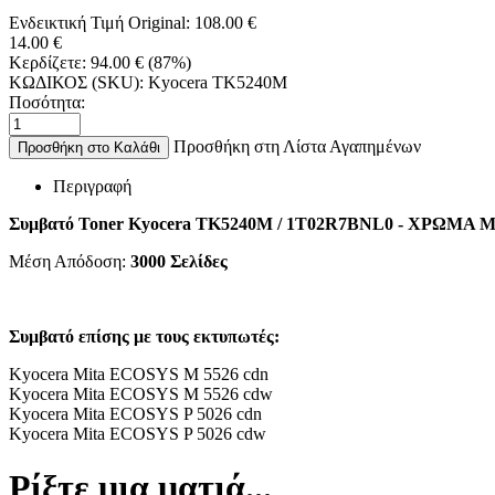
Ενδεικτική Τιμή Original:
108.00
€
14.00
€
Κερδίζετε:
94.00
€
(
87
%)
ΚΩΔΙΚΟΣ (SKU):
Kyocera TK5240M
Ποσότητα:
Προσθήκη στη Λίστα Αγαπημένων
Προσθήκη στο Καλάθι
Περιγραφή
Συμβατό Toner Kyocera TK5240M / 1T02R7BNL0 - ΧΡΩΜΑ
Μέση Απόδοση:
3000
Σελίδες
Συμβατό επίσης με τους εκτυπωτές:
Kyocera Mita ECOSYS M 5526 cdn
Kyocera Mita ECOSYS M 5526 cdw
Kyocera Mita ECOSYS P 5026 cdn
Kyocera Mita ECOSYS P 5026 cdw
Ρίξτε μια ματιά...