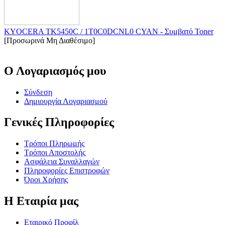
KYOCERA TK5450C / 1T0C0DCNL0 CYAN - Συμβατό Toner
[Προσωρινά Μη Διαθέσιμο]
Ο Λογαριασμός μου
Σύνδεση
Δημιουργία Λογαριασμού
Γενικές Πληροφορίες
Τρόποι Πληρωμής
Τρόποι Αποστολής
Ασφάλεια Συναλλαγών
Πληροφορίες Επιστροφών
Όροι Χρήσης
Η Εταιρία μας
Εταιρικό Προφίλ