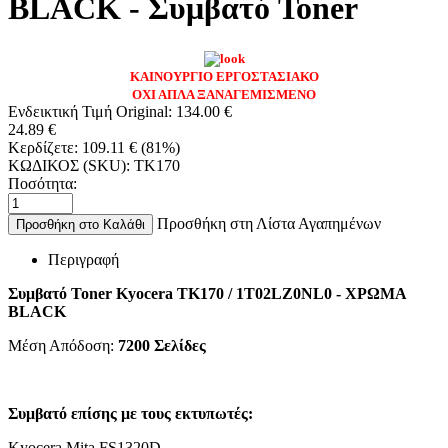
BLACK - Συμβατό Toner
ΚΑΙΝΟΥΡΓΙΟ ΕΡΓΟΣΤΑΣΙΑΚΟ
ΟΧΙ ΑΠΛΑ ΞΑΝΑΓΕΜΙΣΜΕΝΟ
Ενδεικτική Τιμή Original:
134.00
€
24.89
€
Κερδίζετε:
109.11
€
(
81
%)
ΚΩΔΙΚΟΣ (SKU):
TK170
Ποσότητα:
Προσθήκη στη Λίστα Αγαπημένων
Προσθήκη στο Καλάθι
Περιγραφή
Συμβατό Toner Kyocera TK170 / 1T02LZ0NL0 - ΧΡΩΜΑ
BLACK
Μέση Απόδοση:
7200 Σελίδες
Συμβατό επίσης με τους εκτυπωτές:
Kyocera Mita FS1320D