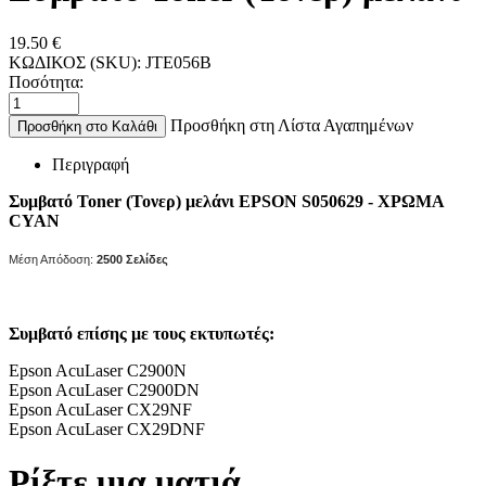
19.50
€
ΚΩΔΙΚΟΣ (SKU):
JTE056B
Ποσότητα:
Προσθήκη στη Λίστα Αγαπημένων
Προσθήκη στο Καλάθι
Περιγραφή
Συμβατό Toner (Τονερ) μελάνι EPSON S050629 - ΧΡΩΜΑ
CYAN
Μέση Απόδοση:
2500
Σελίδες
Συμβατό επίσης με τους εκτυπωτές:
Epson AcuLaser C2900N
Epson AcuLaser C2900DN
Epson AcuLaser CX29NF
Epson AcuLaser CX29DNF
Ρίξτε μια ματιά...