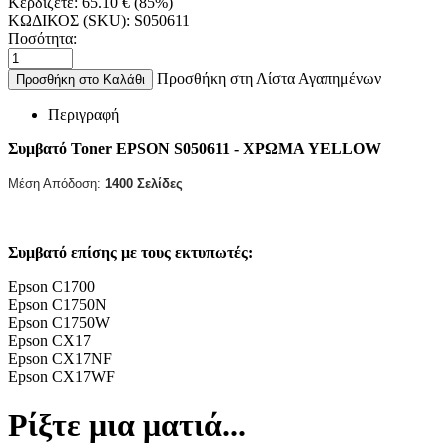
Κερδίζετε:
65.10
€
(
85
%)
ΚΩΔΙΚΟΣ (SKU):
S050611
Ποσότητα:
Προσθήκη στη Λίστα Αγαπημένων
Προσθήκη στο Καλάθι
Περιγραφή
Συμβατό Toner EPSON S050611 - ΧΡΩΜΑ YELLOW
Μέση Απόδοση:
1400
Σελίδες
Συμβατό επίσης με τους εκτυπωτές:
Epson C1700
Epson C1750N
Epson C1750W
Epson CX17
Epson CX17NF
Epson CX17WF
Ρίξτε μια ματιά...