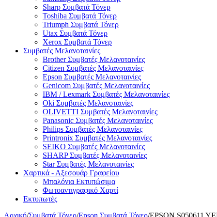
Sharp Συμβατά Τόνερ
Toshiba Συμβατά Τόνερ
Triumph Συμβατά Τόνερ
Utax Συμβατά Τόνερ
Xerox Συμβατά Τόνερ
Συμβατές Μελανοταινίες
Brother Συμβατές Μελανοταινίες
Citizen Συμβατές Μελανοταινίες
Epson Συμβατές Μελανοταινίες
Genicom Συμβατές Μελανοταινίες
IBM / Lexmark Συμβατές Μελανοταινίες
Oki Συμβατές Μελανοταινίες
OLIVETTI Συμβατές Μελανοταινίες
Panasonic Συμβατές Μελανοταινίες
Philips Συμβατές Μελανοταινίες
Printronix Συμβατές Μελανοταινίες
SEIKO Συμβατές Μελανοταινίες
SHARP Συμβατές Μελανοταινίες
Star Συμβατές Μελανοταινίες
Χαρτικά - Αξεσουάρ Γραφείου
Μπαλόνια Εκτυπώσιμα
Φωτοαντιγραφικό Χαρτί
Εκτυπωτές
Αρχική
/
Συμβατά Τόνερ
/
Epson Συμβατά Τόνερ
/
EPSON S050611 YEL