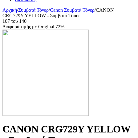
Αρχική
/
Συμβατά Τόνερ
/
Canon Συμβατά Τόνερ
/
CANON
CRG729Y YELLOW - Συμβατό Toner
107
του
140
Διαφορά τιμής με Original 72%
CANON CRG729Y YELLOW