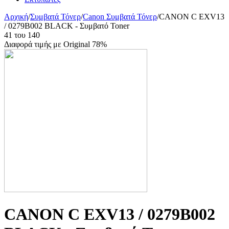
Αρχική
/
Συμβατά Τόνερ
/
Canon Συμβατά Τόνερ
/
CANON C EXV13
/ 0279B002 BLACK - Συμβατό Toner
41
του
140
Διαφορά τιμής με Original 78%
CANON C EXV13 / 0279B002