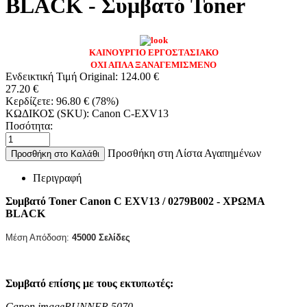
BLACK - Συμβατό Toner
ΚΑΙΝΟΥΡΓΙΟ ΕΡΓΟΣΤΑΣΙΑΚΟ
ΟΧΙ ΑΠΛΑ ΞΑΝΑΓΕΜΙΣΜΕΝΟ
Ενδεικτική Τιμή Original:
124.00
€
27.20
€
Κερδίζετε:
96.80
€
(
78
%)
ΚΩΔΙΚΟΣ (SKU):
Canon C-EXV13
Ποσότητα:
Προσθήκη στη Λίστα Αγαπημένων
Προσθήκη στο Καλάθι
Περιγραφή
Συμβατό Toner Canon C
EXV13 / 0279B002 - ΧΡΩΜΑ
BLACK
Μέση Απόδοση:
45000
Σελίδες
Συμβατό επίσης με τους εκτυπωτές:
Canon imageRUNNER 5070