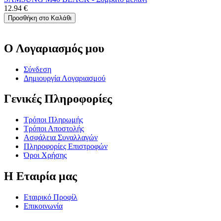
12.94
€
Προσθήκη στο Καλάθι
Ο Λογαριασμός μου
Σύνδεση
Δημιουργία Λογαριασμού
Γενικές Πληροφορίες
Τρόποι Πληρωμής
Τρόποι Αποστολής
Ασφάλεια Συναλλαγών
Πληροφορίες Επιστροφών
Όροι Χρήσης
Η Εταιρία μας
Εταιρικό Προφίλ
Επικοινωνία