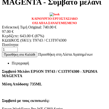
MAGENTA - Συμβατο μελάνι
ΚΑΙΝΟΥΡΓΙΟ ΕΡΓΟΣΤΑΣΙΑΚΟ
ΟΧΙ ΑΠΛΑ ΞΑΝΑΓΕΜΙΣΜΕΝΟ
Ενδεικτική Τιμή Original:
740.00
€
97.00
€
Κερδίζετε:
643.00
€
(
87
%)
ΚΩΔΙΚΟΣ (SKU):
T9743 / C13T974300
Ποσότητα:
Προσθήκη στη Λίστα Αγαπημένων
Προσθήκη στο Καλάθι
Περιγραφή
Συμβατό Μελάνι EPSON T9743 / C13T974300 - ΧΡΩΜΑ
MAGENTA
Μέση Απόδοση: 735ML
Συμβατό με τους εκτυπωτές:
Epson WorkForce Pro WF-C860 Series