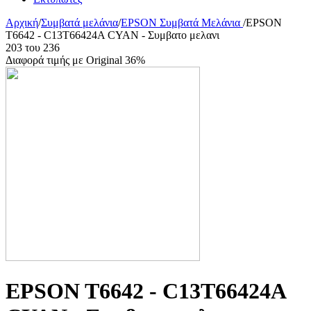
Αρχική
/
Συμβατά μελάνια
/
EPSON Συμβατά Μελάνια
/
EPSON
T6642 - C13T66424A CYAN - Συμβατο μελανι
203
του
236
Διαφορά τιμής με Original 36%
EPSON T6642 - C13T66424A