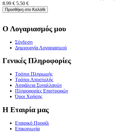
8.99
€
5.50
€
Προσθήκη στο Καλάθι
Ο Λογαριασμός μου
Σύνδεση
Δημιουργία Λογαριασμού
Γενικές Πληροφορίες
Τρόποι Πληρωμής
Τρόποι Αποστολής
Ασφάλεια Συναλλαγών
Πληροφορίες Επιστροφών
Όροι Χρήσης
Η Εταιρία μας
Εταιρικό Προφίλ
Επικοινωνία