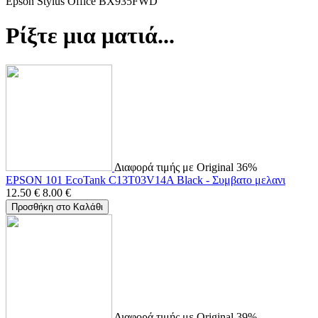
Epson Stylus Office BX935FWD
Ρίξτε μια ματιά...
Διαφορά τιμής με Original 36%
EPSON 101 EcoTank C13T03V14A Black - Συμβατο μελανι
12.50
€
8.00
€
Προσθήκη στο Καλάθι
Διαφορά τιμής με Original 39%