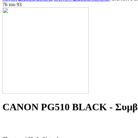
76
του
93
CANON PG510 BLACK - Συμβα