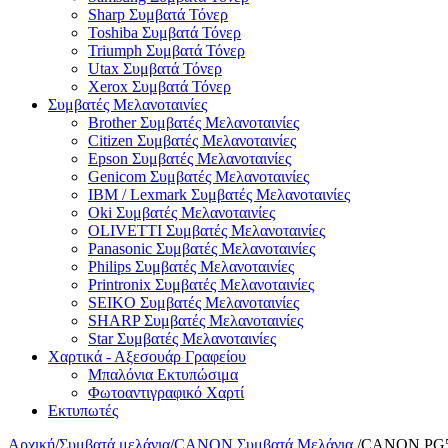
Sharp Συμβατά Τόνερ
Toshiba Συμβατά Τόνερ
Triumph Συμβατά Τόνερ
Utax Συμβατά Τόνερ
Xerox Συμβατά Τόνερ
Συμβατές Μελανοταινίες
Brother Συμβατές Μελανοταινίες
Citizen Συμβατές Μελανοταινίες
Epson Συμβατές Μελανοταινίες
Genicom Συμβατές Μελανοταινίες
IBM / Lexmark Συμβατές Μελανοταινίες
Oki Συμβατές Μελανοταινίες
OLIVETTI Συμβατές Μελανοταινίες
Panasonic Συμβατές Μελανοταινίες
Philips Συμβατές Μελανοταινίες
Printronix Συμβατές Μελανοταινίες
SEIKO Συμβατές Μελανοταινίες
SHARP Συμβατές Μελανοταινίες
Star Συμβατές Μελανοταινίες
Χαρτικά - Αξεσουάρ Γραφείου
Μπαλόνια Εκτυπώσιμα
Φωτοαντιγραφικό Χαρτί
Εκτυπωτές
Αρχική
/
Συμβατά μελάνια
/
CANON Συμβατά Μελάνια
/
CANON PG51