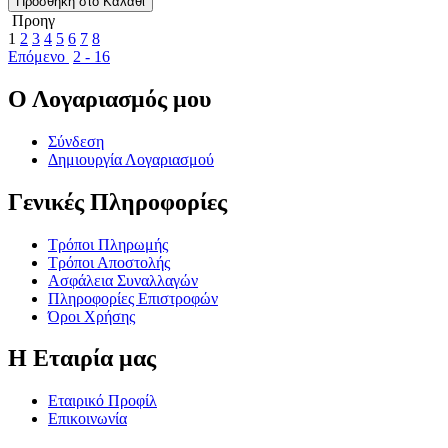
Προσθήκη στο Καλάθι
Προηγ
1
2
3
4
5
6
7
8
Επόμενο
2 - 16
Ο Λογαριασμός μου
Σύνδεση
Δημιουργία Λογαριασμού
Γενικές Πληροφορίες
Τρόποι Πληρωμής
Τρόποι Αποστολής
Ασφάλεια Συναλλαγών
Πληροφορίες Επιστροφών
Όροι Χρήσης
Η Εταιρία μας
Εταιρικό Προφίλ
Επικοινωνία