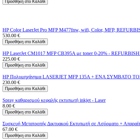
Προσθήκη στο Καλάθι
HP Color LaserJet Pro MFP M477fnw, wifi, Color, MFP, REFURBIS
530.00
€
Προσθήκη στο Καλάθι
HP LaserJet CM1017 MFP CB395A με toner 0-20% - REFURBIS
225.00
€
Προσθήκη στο Καλάθι
HP Πολυμηχάνημα LASERJET MFP 135A + ENA ΣΥΜΒΑΤΟ Τ
230.00
€
Προσθήκη στο Καλάθι
Spray καθαρισμού κεφαλής εκτυπωτή inkjet - Laser
8.00
€
Προσθήκη στο Καλάθι
Συσκευή Μετατροπής Δικτυακού Εκτυπωτή σε Ασύρματο + Απαραίτη
67.00
€
Προσθήκη στο Καλάθι