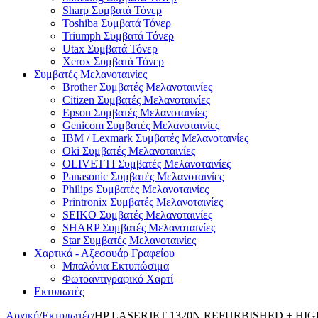
Sharp Συμβατά Τόνερ
Toshiba Συμβατά Τόνερ
Triumph Συμβατά Τόνερ
Utax Συμβατά Τόνερ
Xerox Συμβατά Τόνερ
Συμβατές Μελανοταινίες
Brother Συμβατές Μελανοταινίες
Citizen Συμβατές Μελανοταινίες
Epson Συμβατές Μελανοταινίες
Genicom Συμβατές Μελανοταινίες
IBM / Lexmark Συμβατές Μελανοταινίες
Oki Συμβατές Μελανοταινίες
OLIVETTI Συμβατές Μελανοταινίες
Panasonic Συμβατές Μελανοταινίες
Philips Συμβατές Μελανοταινίες
Printronix Συμβατές Μελανοταινίες
SEIKO Συμβατές Μελανοταινίες
SHARP Συμβατές Μελανοταινίες
Star Συμβατές Μελανοταινίες
Χαρτικά - Αξεσουάρ Γραφείου
Μπαλόνια Εκτυπώσιμα
Φωτοαντιγραφικό Χαρτί
Εκτυπωτές
Αρχική
/
Εκτυπωτές
/
HP LASERJET 1320N REFURBISHED + HI