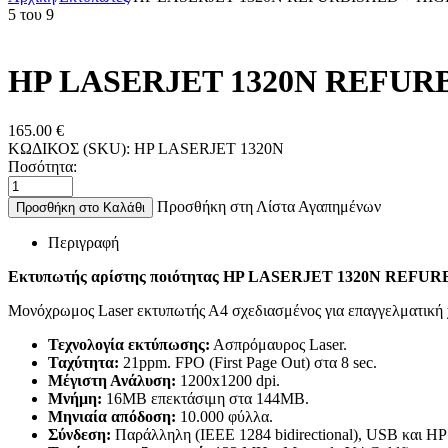
5
του
9
HP LASERJET 1320N REFUR
165.00
€
ΚΩΔΙΚΟΣ (SKU):
HP LASERJET 1320N
Ποσότητα:
Προσθήκη στη Λίστα Αγαπημένων
Προσθήκη στο Καλάθι
Περιγραφή
Εκτυπωτής αρίστης ποιότητας HP LASERJET 1320N REFU
Μονόχρωμος Laser εκτυπωτής Α4 σχεδιασμένος για επαγγελματική χ
Τεχνολογία εκτύπωσης:
Ασπρόμαυρος Laser.
Ταχύτητα:
21ppm. FPO (First Page Out) στα 8 sec.
Μέγιστη Ανάλυση:
1200x1200 dpi.
Μνήμη:
16MB επεκτάσιμη στα 144MB.
Μηνιαία απόδοση:
10.000 φύλλα.
Σύνδεση:
Παράλληλη (IEEE 1284 bidirectional), USB και HP Je