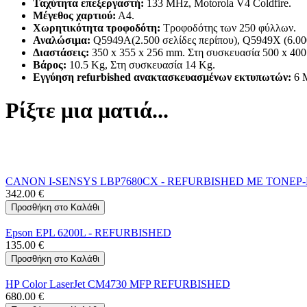
Ταχύτητα επεξεργαστή:
133 MHz, Motorola V4 Coldfire.
Μέγεθος χαρτιού:
Α4.
Χωρητικότητα τροφοδότη:
Τροφοδότης των 250 φύλλων.
Αναλώσιμα:
Q5949A(2.500 σελίδες περίπου), Q5949X (6.000
Διαστάσεις:
350 x 355 x 256 mm. Στη συσκευασία 500 x 400
Βάρος:
10.5 Kg, Στη συσκευασία 14 Kg.
Εγγύηση refurbished ανακτασκευασμένων εκτυπωτών:
6 
Ρίξτε μια ματιά...
CANON I-SENSYS LBP7680CX - REFURBISHED ΜΕ ΤΟΝΕΡ
342.00
€
Προσθήκη στο Καλάθι
Epson EPL 6200L - REFURBISHED
135.00
€
Προσθήκη στο Καλάθι
HP Color LaserJet CM4730 MFP REFURBISHED
680.00
€