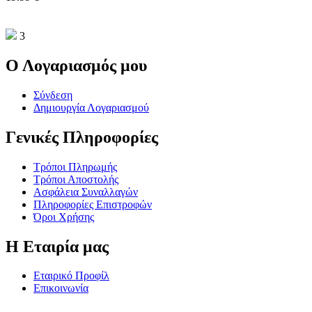
3
Ο Λογαριασμός μου
Σύνδεση
Δημιουργία Λογαριασμού
Γενικές Πληροφορίες
Τρόποι Πληρωμής
Τρόποι Αποστολής
Ασφάλεια Συναλλαγών
Πληροφορίες Επιστροφών
Όροι Χρήσης
Η Εταιρία μας
Εταιρικό Προφίλ
Επικοινωνία